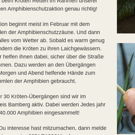
u beim Kröten Retten im Rahmen unserer
chen Amphibienschutzaktion genau richtig!
tion beginnt meist im Februar mit dem
llen der Amphibienschutzzäune. Und dann
alles vom Wetter ab. Sobald es warm genug
andern die Kröten zu ihren Laichgewässern.
 helfen ihnen dabei, sicher über die Straße
men. Dazu werden an den Übergängen
Morgen und Abend helfende Hände zum
mlen der Amphibien gebraucht.
r 30 Kröten-Übergängen sind wir im
eis Bamberg aktiv. Dabei werden Jedes jahr
 40.000 Amphibien eingesammelt!
u Interesse hast mitzumachen, dann melde