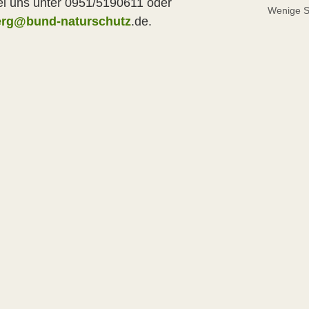
ei uns unter 0951/5190611 oder
Wenige St
rg@bund-naturschutz
.de.