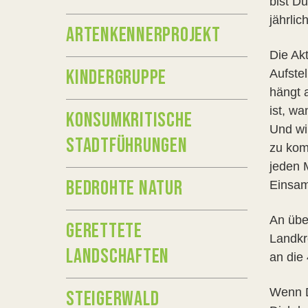
bist D
jährli
ARTENKENNERPROJEKT
Die Ak
KINDERGRUPPE
Aufste
hängt 
ist, w
KONSUMKRITISCHE
Und wir
STADTFÜHRUNGEN
zu kom
jeden 
BEDROHTE NATUR
Einsam
An übe
GERETTETE
Landkr
LANDSCHAFTEN
an die
Wenn D
STEIGERWALD