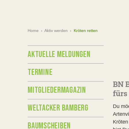
Home
›
Aktiv werden
›
Kröten retten
AKTUELLE MELDUNGEN
TERMINE
BN B
MITGLIEDERMAGAZIN
fürs
WELTACKER BAMBERG
Du möc
Artenvi
Kröten
BAUMSCHEIBEN