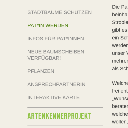
Die Pa
STADTBÄUME SCHÜTZEN
beinha
Strobl
PAT*IN WERDEN
gibt e
ein Sc
INFOS FÜR PAT*INNEN
werden
NEUE BAUMSCHEIBEN
unser 
VERFÜGBAR!
mehrer
als Sc
PFLANZEN
Welche
ANSPRECHPARTNERIN
frei en
INTERAKTIVE KARTE
„Wunsc
berate
ARTENKENNERPROJEKT
welche
wollen,